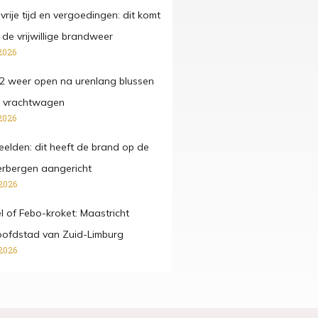
t, vrije tijd en vergoedingen: dit komt
ij de vrijwillige brandweer
2026
2 weer open na urenlang blussen
 vrachtwagen
2026
beelden: dit heeft de brand op de
rbergen aangericht
2026
fel of Febo-kroket: Maastricht
oofdstad van Zuid-Limburg
2026