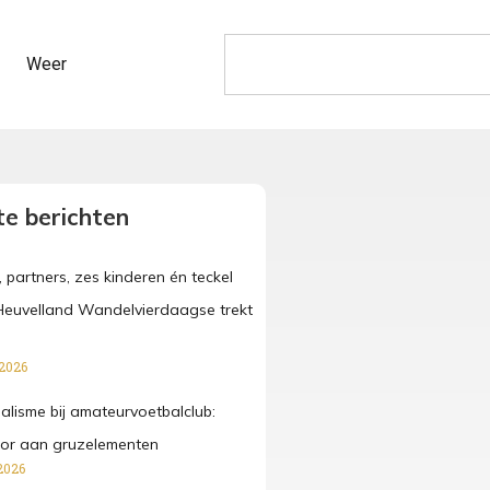
Weer
e berichten
, partners, zes kinderen én teckel
Heuvelland Wandelvierdaagse trekt
 2026
lisme bij amateurvoetbalclub:
ctor aan gruzelementen
2026