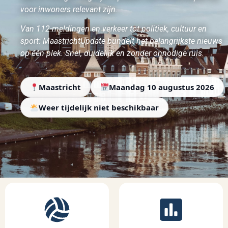
voor inwoners relevant zijn.
Van 112-meldingen en verkeer tot politiek, cultuur en
sport: MaastrichtUpdate bundelt het belangrijkste nieuws
op één plek. Snel, duidelijk en zonder onnodige ruis.
Maastricht
Maandag 10 augustus 2026
Weer tijdelijk niet beschikbaar