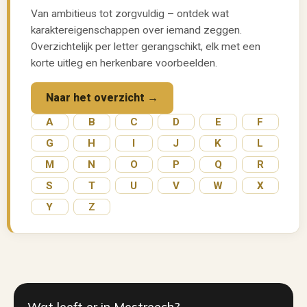
Van ambitieus tot zorgvuldig – ontdek wat
karaktereigenschappen over iemand zeggen.
Overzichtelijk per letter gerangschikt, elk met een
korte uitleg en herkenbare voorbeelden.
Naar het overzicht →
A
B
C
D
E
F
G
H
I
J
K
L
M
N
O
P
Q
R
S
T
U
V
W
X
Y
Z
Wat leeft er in Mestreech?