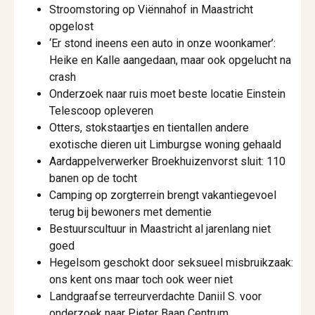
Stroomstoring op Viënnahof in Maastricht
opgelost
‘Er stond ineens een auto in onze woonkamer’:
Heike en Kalle aangedaan, maar ook opgelucht na
crash
Onderzoek naar ruis moet beste locatie Einstein
Telescoop opleveren
Otters, stokstaartjes en tientallen andere
exotische dieren uit Limburgse woning gehaald
Aardappelverwerker Broekhuizenvorst sluit: 110
banen op de tocht
Camping op zorgterrein brengt vakantiegevoel
terug bij bewoners met dementie
Bestuurscultuur in Maastricht al jarenlang niet
goed
Hegelsom geschokt door seksueel misbruikzaak:
ons kent ons maar toch ook weer niet
Landgraafse terreurverdachte Daniil S. voor
onderzoek naar Pieter Baan Centrum