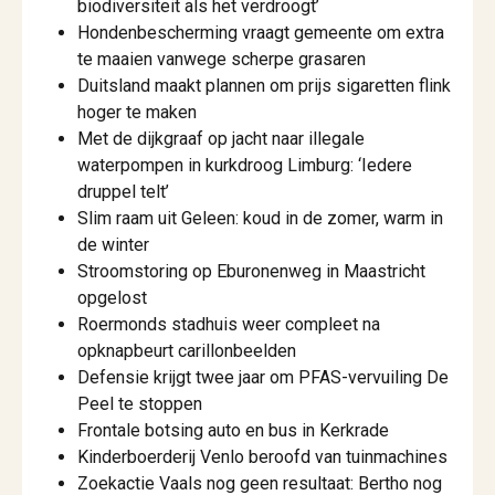
biodiversiteit als het verdroogt’
Hondenbescherming vraagt gemeente om extra
te maaien vanwege scherpe grasaren
Duitsland maakt plannen om prijs sigaretten flink
hoger te maken
Met de dijkgraaf op jacht naar illegale
waterpompen in kurkdroog Limburg: ‘Iedere
druppel telt’
Slim raam uit Geleen: koud in de zomer, warm in
de winter
Stroomstoring op Eburonenweg in Maastricht
opgelost
Roermonds stadhuis weer compleet na
opknapbeurt carillonbeelden
Defensie krijgt twee jaar om PFAS-vervuiling De
Peel te stoppen
Frontale botsing auto en bus in Kerkrade
Kinderboerderij Venlo beroofd van tuinmachines
Zoekactie Vaals nog geen resultaat: Bertho nog