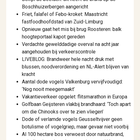
Boschhuizerbergen aangericht
Friet, falafel of Febo-kroket: Maastricht
fastfoodhoofdstad van Zuid-Limburg
Opnieuw gaat het mis bij brug Roosteren: balk
hoogteportaal kapot gereden
Verdachte gewelddadige overval na acht jaar
aangehouden bij verkeerscontrole
LIVEBLOG: Brandweer hele nacht druk met
blussen, noodverordening en NL-Alert blijven van
kracht
Aantal dode vogels Valkenburg vervijfvoudigd:
‘Nog nooit meegemaakt’
Vakantieverkeer opgelet: flitsmarathon in Europa
Golfbaan Geijsteren vlakbij brandhaard: ‘Toch apart
om die Chinooks over te zien vliegen’
Dode of verlamde vogels Geusseltvijver geen
botulisme of vogelgriep, maar gevaar niet voorbij
Al 100 hectare bos verwoest door natuurbrand,