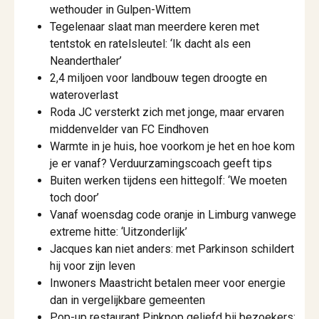
wethouder in Gulpen-Wittem
Tegelenaar slaat man meerdere keren met
tentstok en ratelsleutel: ‘Ik dacht als een
Neanderthaler’
2,4 miljoen voor landbouw tegen droogte en
wateroverlast
Roda JC versterkt zich met jonge, maar ervaren
middenvelder van FC Eindhoven
Warmte in je huis, hoe voorkom je het en hoe kom
je er vanaf? Verduurzamingscoach geeft tips
Buiten werken tijdens een hittegolf: ‘We moeten
toch door’
Vanaf woensdag code oranje in Limburg vanwege
extreme hitte: ‘Uitzonderlijk’
Jacques kan niet anders: met Parkinson schildert
hij voor zijn leven
Inwoners Maastricht betalen meer voor energie
dan in vergelijkbare gemeenten
Pop-up restaurant Pinkpop geliefd bij bezoekers: