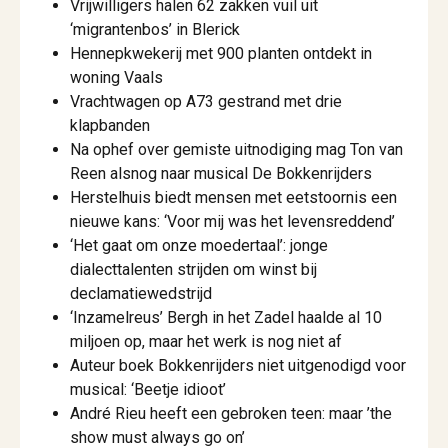
Vrijwilligers halen 62 zakken vuil uit
‘migrantenbos’ in Blerick
Hennepkwekerij met 900 planten ontdekt in
woning Vaals
Vrachtwagen op A73 gestrand met drie
klapbanden
Na ophef over gemiste uitnodiging mag Ton van
Reen alsnog naar musical De Bokkenrijders
Herstelhuis biedt mensen met eetstoornis een
nieuwe kans: ‘Voor mij was het levensreddend’
‘Het gaat om onze moedertaal’: jonge
dialecttalenten strijden om winst bij
declamatiewedstrijd
‘Inzamelreus’ Bergh in het Zadel haalde al 10
miljoen op, maar het werk is nog niet af
Auteur boek Bokkenrijders niet uitgenodigd voor
musical: ‘Beetje idioot’
André Rieu heeft een gebroken teen: maar ’the
show must always go on’