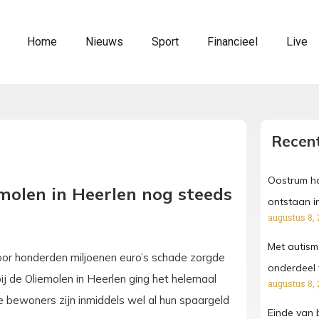
Home
Nieuws
Sport
Financieel
Live
Recent
Oostrum ho
emolen in Heerlen nog steeds
ontstaan i
augustus 8, 
Met autism
 voor honderden miljoenen euro’s schade zorgde
onderdeel 
ij de Oliemolen in Heerlen ging het helemaal
augustus 8, 
e bewoners zijn inmiddels wel al hun spaargeld
Einde van 