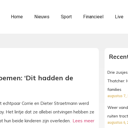
Home
Nieuws
Sport
Financieel
Live
Recent
Drie zusjes
oemen: ‘Dit hadden de
Thatcher: 
families
augustus 7,
t echtpaar Corrie en Dieter Straetmann werd
Weer vanda
y. Het lintje dat ze allebei ontvingen hebben ze
ruiten tra
t hun beide kinderen zijn overleden.
augustus 6, 