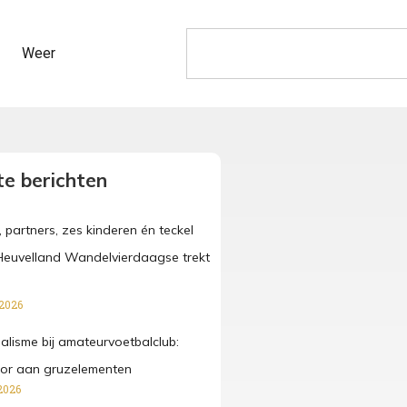
Weer
e berichten
, partners, zes kinderen én teckel
Heuvelland Wandelvierdaagse trekt
 2026
lisme bij amateurvoetbalclub:
ctor aan gruzelementen
2026