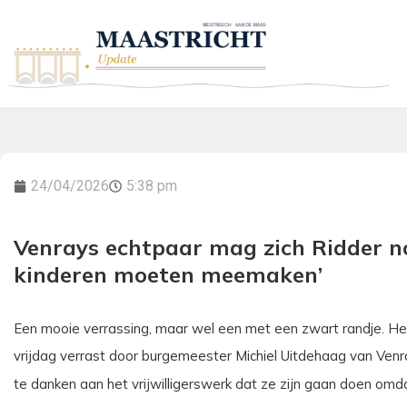
24/04/2026
5:38 pm
Venrays echtpaar mag zich Ridder n
kinderen moeten meemaken’
Een mooie verrassing, maar wel een met een zwart randje. He
vrijdag verrast door burgemeester Michiel Uitdehaag van Venra
te danken aan het vrijwilligerswerk dat ze zijn gaan doen omda