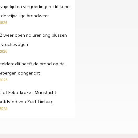
t, vrije tijd en vergoedingen: dit komt
ij de vrijwillige brandweer
2026
2 weer open na urenlang blussen
 vrachtwagen
2026
beelden: dit heeft de brand op de
rbergen aangericht
2026
fel of Febo-kroket: Maastricht
oofdstad van Zuid-Limburg
2026