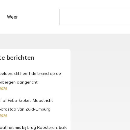
Weer
e berichten
beelden: dit heeft de brand op de
rbergen aangericht
2026
fel of Febo-kroket: Maastricht
oofdstad van Zuid-Limburg
2026
at het mis bij brug Roosteren: balk