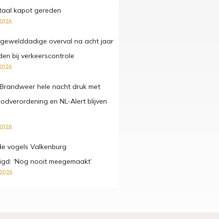
taal kapot gereden
2026
gewelddadige overval na acht jaar
n bij verkeerscontrole
2026
Brandweer hele nacht druk met
oodverordening en NL-Alert blijven
2026
e vogels Valkenburg
digd: ‘Nog nooit meegemaakt’
 2026