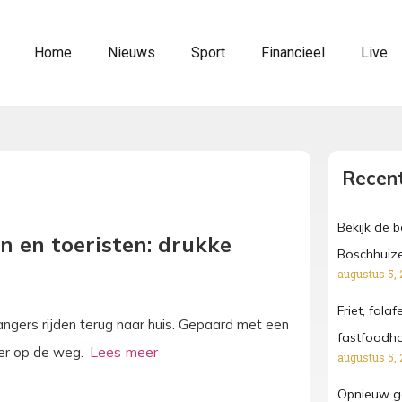
Home
Nieuws
Sport
Financieel
Live
Recent
Bekijk de 
n en toeristen: drukke
Boschhuize
augustus 5, 
Friet, fala
angers rijden terug naar huis. Gepaard met een
fastfoodh
eer op de weg.
augustus 5, 
Opnieuw ga