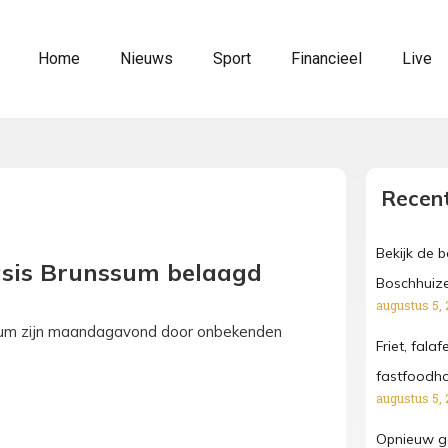
Home
Nieuws
Sport
Financieel
Live
Recent
Bekijk de 
asis Brunssum belaagd
Boschhuize
augustus 5, 
ssum zijn maandagavond door onbekenden
Friet, fala
fastfoodh
augustus 5, 
Opnieuw ga