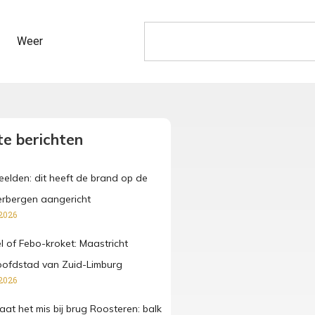
Weer
e berichten
beelden: dit heeft de brand op de
rbergen aangericht
2026
fel of Febo-kroket: Maastricht
oofdstad van Zuid-Limburg
2026
at het mis bij brug Roosteren: balk