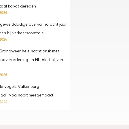
taal kapot gereden
2026
gewelddadige overval na acht jaar
n bij verkeerscontrole
2026
Brandweer hele nacht druk met
oodverordening en NL-Alert blijven
2026
e vogels Valkenburg
digd: ‘Nog nooit meegemaakt’
 2026