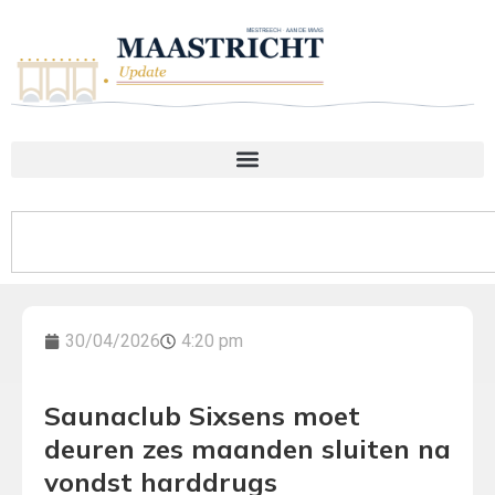
30/04/2026
4:20 pm
Saunaclub Sixsens moet
deuren zes maanden sluiten na
vondst harddrugs