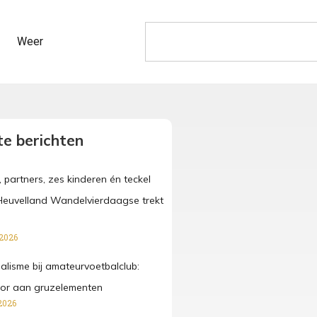
Weer
e berichten
, partners, zes kinderen én teckel
Heuvelland Wandelvierdaagse trekt
 2026
lisme bij amateurvoetbalclub:
ctor aan gruzelementen
2026