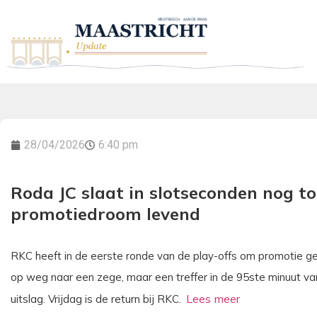
28/04/2026
6:40 pm
Roda JC slaat in slotseconden nog t
promotiedroom levend
RKC heeft in de eerste ronde van de play-offs om promotie ge
op weg naar een zege, maar een treffer in de 95ste minuut v
uitslag. Vrijdag is de return bij RKC.