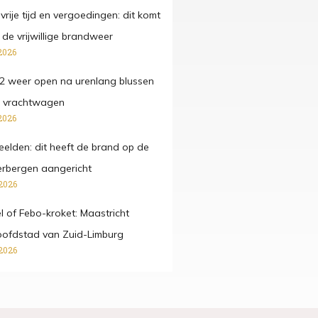
t, vrije tijd en vergoedingen: dit komt
ij de vrijwillige brandweer
2026
2 weer open na urenlang blussen
 vrachtwagen
2026
beelden: dit heeft de brand op de
rbergen aangericht
2026
fel of Febo-kroket: Maastricht
oofdstad van Zuid-Limburg
2026