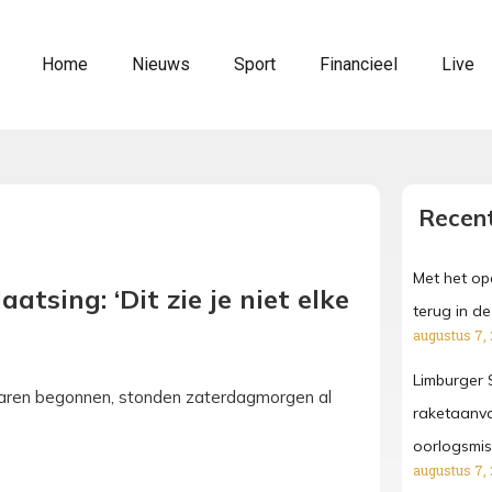
Home
Nieuws
Sport
Financieel
Live
Recent
Met het o
tsing: ‘Dit zie je niet elke
terug in de 
augustus 7,
Limburger S
aren begonnen, stonden zaterdagmorgen al
raketaanva
oorlogsmi
augustus 7,