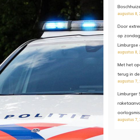
Boschhuize
augustus 8, 
Door extr
op zondag
Limburgse 
augustus 8, 
Met het o
terug in de 
augustus 7,
Limburger S
raketaanva
oorlogsmi
augustus 7,