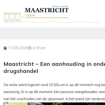
11/06/2026
6:18 pm
Maastricht – Een aanhouding in ond
drugshandel
De actie werd ingezet rond 20.00u en is op dit moment nog be
aanwezig. Er is op dit moment één persoon aangehouden, een 
van het overtreden van de opiumwet. In het pand zijn verdov