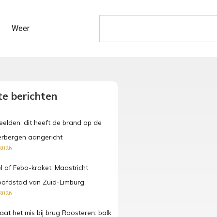
Weer
e berichten
beelden: dit heeft de brand op de
rbergen aangericht
2026
fel of Febo-kroket: Maastricht
oofdstad van Zuid-Limburg
2026
at het mis bij brug Roosteren: balk