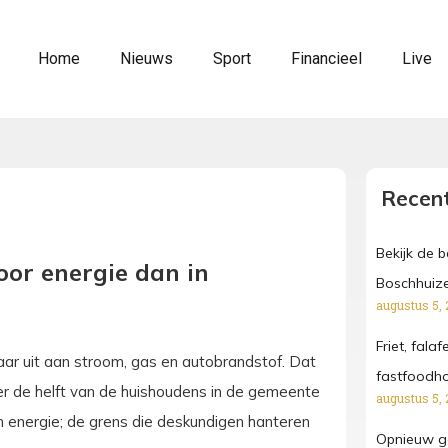
Home
Nieuws
Sport
Financieel
Live
Recent
Bekijk de 
or energie dan in
Boschhuize
augustus 5, 
Friet, fala
aar uit aan stroom, gas en autobrandstof. Dat
fastfoodh
er de helft van de huishoudens in de gemeente
augustus 5, 
 energie; de grens die deskundigen hanteren
Opnieuw ga