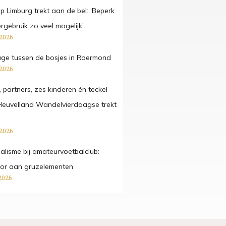
 Limburg trekt aan de bel: ‘Beperk
gebruik zo veel mogelijk’
 2026
ge tussen de bosjes in Roermond
 2026
, partners, zes kinderen én teckel
Heuvelland Wandelvierdaagse trekt
 2026
lisme bij amateurvoetbalclub:
ctor aan gruzelementen
2026