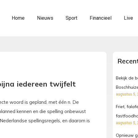
Home
Nieuws
Sport
Financieel
Live
Recent
Bekijk de 
ijna iedereen twijfelt
Boschhuize
augustus 5, 
rrecte woord is gepland, met één n. De
Friet, fala
planned kennen en die spelling onbewust
fastfoodh
ederlandse spellingsregels, en daarom is
augustus 5, 
Opnieuw ga