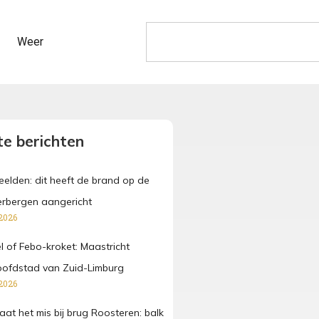
Weer
e berichten
beelden: dit heeft de brand op de
rbergen aangericht
2026
fel of Febo-kroket: Maastricht
oofdstad van Zuid-Limburg
2026
at het mis bij brug Roosteren: balk