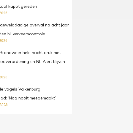
taal kapot gereden
2026
gewelddadige overval na acht jaar
n bij verkeerscontrole
2026
Brandweer hele nacht druk met
oodverordening en NL-Alert blijven
2026
e vogels Valkenburg
digd: ‘Nog nooit meegemaakt’
 2026