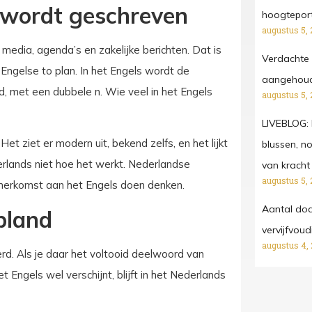
wordt geschreven
hoogtepor
augustus 5, 
media, agenda’s en zakelijke berichten. Dat is
Verdachte 
Engelse to plan. In het Engels wordt de
aangehoude
d, met een dubbele n. Wie veel in het Engels
augustus 5, 
LIVEBLOG: 
t ziet er modern uit, bekend zelfs, en het lijkt
blussen, n
derlands niet hoe het werkt. Nederlandse
van kracht
augustus 5, 
 herkomst aan het Engels doen denken.
Aantal dod
pland
vervijfvou
augustus 4,
rd. Als je daar het voltooid deelwoord van
t Engels wel verschijnt, blijft in het Nederlands