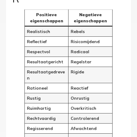
Positieve
Negatieve
eigenschappen
eigenschappen
Realistisch
Rebels
Reflectief
Risicomijdend
Respectvol
Radicaal
Resultaatgericht
Regelstar
Resultaatgedreve
Rigide
n
Rationeel
Reactief
Rustig
Onrustig
Ruimhartig
Overkritisch
Rechtvaardig
Controlerend
Regisserend
Afwachtend