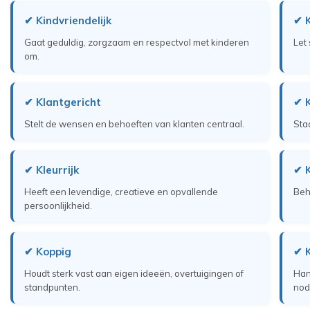
✔ Kindvriendelijk
✔ K
Gaat geduldig, zorgzaam en respectvol met kinderen
Let
om.
✔ Klantgericht
✔ K
Stelt de wensen en behoeften van klanten centraal.
Sta
✔ Kleurrijk
✔ K
Heeft een levendige, creatieve en opvallende
Beh
persoonlijkheid.
✔ Koppig
✔ 
Houdt sterk vast aan eigen ideeën, overtuigingen of
Han
standpunten.
nodi