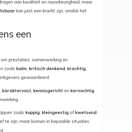
dragen aan kwaliteit en nauwkeurigheid, maar
tsbaar
kan juist een kracht zijn, omdat het
ens een
 om prestaties, samenwerking en
en zoals
kalm
,
kritisch denkend
,
krachtig
,
erkgevers gewaardeerd.
,
karaktervast
,
kennisgericht
en
kernachtig
nwerking.
happen zoals
koppig
,
kleingeestig
of
kwetsend
 te zijn, maar kunnen in bepaalde situaties
g.