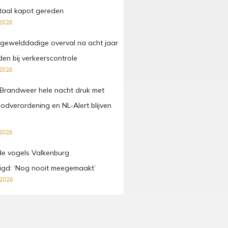
taal kapot gereden
2026
gewelddadige overval na acht jaar
n bij verkeerscontrole
2026
Brandweer hele nacht druk met
oodverordening en NL-Alert blijven
2026
e vogels Valkenburg
digd: ‘Nog nooit meegemaakt’
 2026