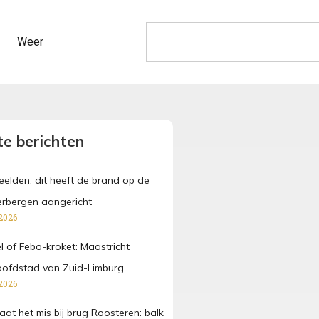
Weer
e berichten
beelden: dit heeft de brand op de
rbergen aangericht
2026
fel of Febo-kroket: Maastricht
oofdstad van Zuid-Limburg
2026
at het mis bij brug Roosteren: balk