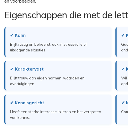
en voorbeelden.
Eigenschappen die met de let
✔ Kalm
✔ 
Blijft rustig en beheerst, ook in stressvolle of
Gaa
uitdagende situaties.
and
✔ Karaktervast
✔ K
Blijft trouw aan eigen normen, waarden en
Wil
overtuigingen.
opd
✔ Kennisgericht
✔ 
Heeft een sterke interesse in leren en het vergroten
Com
van kennis.