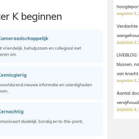
hoogtepor
ter K beginnen
augustus 5, 
Verdachte 
aangehoude
Kameraadschappelijk
augustus 5, 
t vriendelijk, behulpzaam en collegiaal met
eren om.
LIVEBLOG: 
blussen, n
van kracht
ennisgierig
augustus 5, 
 voortdurend nieuwe informatie en vaardigheden
oen.
Aantal dod
vervijfvou
augustus 4,
Kernachtig
municeert duidelijk, bondig en to-the-point.