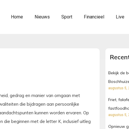
Home
Nieuws
Sport
Financieel
Live
Recent
Bekijk de 
Boschhuize
augustus 5, 
kheid, gedrag en manier van omgaan met
Friet, fala
liteiten die bijdragen aan persoonlijke
fastfoodh
ls aandachtspunten kunnen worden ervaren. Op
augustus 5, 
die beginnen met de letter K, inclusief uitleg
Opnieuw ga