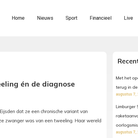
Home
Nieuws
Sport
Financieel
Live
Recent
Met het o
eling én de diagnose
terug in de 
augustus 7,
Limburger S
Eijsden dat ze een chronische variant van
raketaanva
at ze zwanger was van een tweeling. Haar wereld
oorlogsmi
augustus 7,