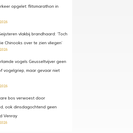
rkeer opgelet: flitsmarathon in
 2026
eijsteren vlakbij brandhaard: ‘Toch
ie Chinooks over te zien vliegen’
 2026
rlamde vogels Geusseltvijver geen
of vogelgriep, maar gevaar niet
 2026
tare bos verwoest door
nd, ook dinsdagochtend geen
nd Venray
2026