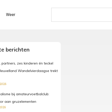
Weer
e berichten
, partners, zes kinderen én teckel
Heuvelland Wandelvierdaagse trekt
 2026
lisme bij amateurvoetbalclub:
ctor aan gruzelementen
2026