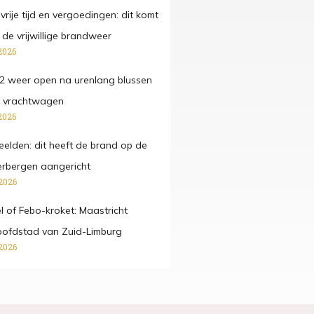
t, vrije tijd en vergoedingen: dit komt
ij de vrijwillige brandweer
2026
2 weer open na urenlang blussen
 vrachtwagen
2026
beelden: dit heeft de brand op de
rbergen aangericht
2026
fel of Febo-kroket: Maastricht
oofdstad van Zuid-Limburg
2026