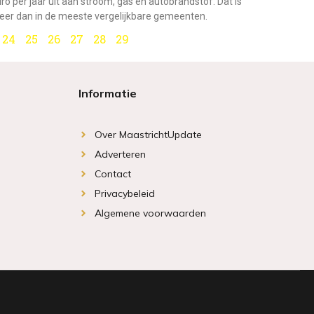
ro per jaar uit aan stroom, gas en autobrandstof. Dat is
er dan in de meeste vergelijkbare gemeenten.
24
25
26
27
28
29
Informatie
Over MaastrichtUpdate
Adverteren
Contact
Privacybeleid
Algemene voorwaarden