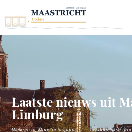
Laatste nieuws uit M
Limburg
Welkom bij Maastrichtupdate.nl — uw dagelijkse bron