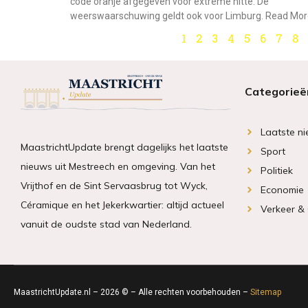
code oranje afgegeven voor extreme hitte. De
weerswaarschuwing geldt ook voor Limburg. Read Mo
1
2
3
4
5
6
7
8
Categorieë
Laatste n
MaastrichtUpdate brengt dagelijks het laatste
Sport
nieuws uit Mestreech en omgeving. Van het
Politiek
Vrijthof en de Sint Servaasbrug tot Wyck,
Economie
Céramique en het Jekerkwartier: altijd actueel
Verkeer &
vanuit de oudste stad van Nederland.
MaastrichtUpdate.nl – 2026 © – Alle rechten voorbehouden –
Sitemap