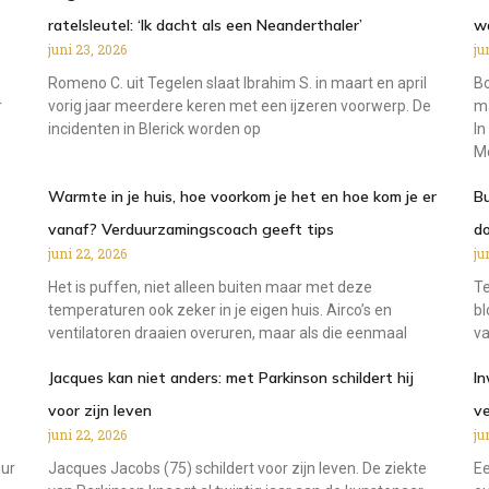
ratelsleutel: ‘Ik dacht als een Neanderthaler’
w
juni 23, 2026
ju
Romeno C. uit Tegelen slaat Ibrahim S. in maart en april
Bo
r
vorig jaar meerdere keren met een ijzeren voorwerp. De
ma
incidenten in Blerick worden op
In
M
Warmte in je huis, hoe voorkom je het en hoe kom je er
Bu
vanaf? Verduurzamingscoach geeft tips
do
juni 22, 2026
ju
Het is puffen, niet alleen buiten maar met deze
Te
temperaturen ook zeker in je eigen huis. Airco’s en
bl
ventilatoren draaien overuren, maar als die eenmaal
va
Jacques kan niet anders: met Parkinson schildert hij
In
voor zijn leven
v
juni 22, 2026
ju
uur
Jacques Jacobs (75) schildert voor zijn leven. De ziekte
Ee