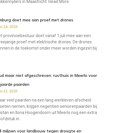
kkenrijders in Maastricht. Read More
imburg doet mee aan proef met drones
ni 24, 2026
t provinciebestuur doet vanaf 1 juli mee aan een
eejarige proef met elektrische drones. De drones
nnen in de toekomst onder meer worden ingezet bij
d maar niet afgeschreven: rusthuis in Meerlo voor
ejaarde paarden
ni 23, 2026
ar veel paarden na een lang werkleven afscheid
eten nemen, krijgen negentien seniorenpaarden bij
istan en Ilona Hoogendoorn uit Meerlo nog een extra
ofdstuk in
4 miljoen voor landbouw tegen droogte en