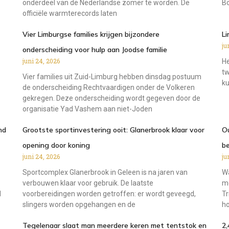
onderdeel van de Nederlandse zomer te worden. De
Bo
officiële warmterecords laten
Vier Limburgse families krijgen bijzondere
L
ju
onderscheiding voor hulp aan Joodse familie
juni 24, 2026
He
tw
Vier families uit Zuid-Limburg hebben dinsdag postuum
ku
de onderscheiding Rechtvaardigen onder de Volkeren
gekregen. Deze onderscheiding wordt gegeven door de
organisatie Yad Vashem aan niet-Joden
nd
Grootste sportinvestering ooit: Glanerbrook klaar voor
Ou
opening door koning
b
juni 24, 2026
ju
Sportcomplex Glanerbrook in Geleen is na jaren van
Wa
verbouwen klaar voor gebruik. De laatste
mo
d
voorbereidingen worden getroffen: er wordt geveegd,
Tr
slingers worden opgehangen en de
ho
Tegelenaar slaat man meerdere keren met tentstok en
2,