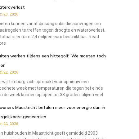
ateroverlast
ni 23, 2026
eren kunnen vanaf dinsdag subsidie aanvragen om
atregelen te treffen tegen droogte en wateroverlast.
 totaal is er ruim 2,4 miljoen euro beschikbaar. Read
ore
iten werken tijdens een hittegolf: ‘We moeten toch
or’
ni 22, 2026
rwijl Limburg zich opmaakt voor opnieuw een
oedhete week met temperaturen die tegen het einde
n de week kunnen oplopen tot 38 graden, blijven veel
woners Maastricht betalen meer voor energie dan in
ergelijkbare gemeenten
ni 22, 2026
n huishouden in Maastricht geeft gemiddeld 2903