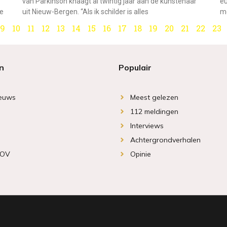
van Parkinson knaagt al twintig jaar aan de kunstenaar
eu
re
uit Nieuw-Bergen. “Als ik schilder is alles
me
9
10
11
12
13
14
15
16
17
18
19
20
21
22
23
n
Populair
ieuws
Meest gelezen
112 meldingen
Interviews
Achtergrondverhalen
 OV
Opinie