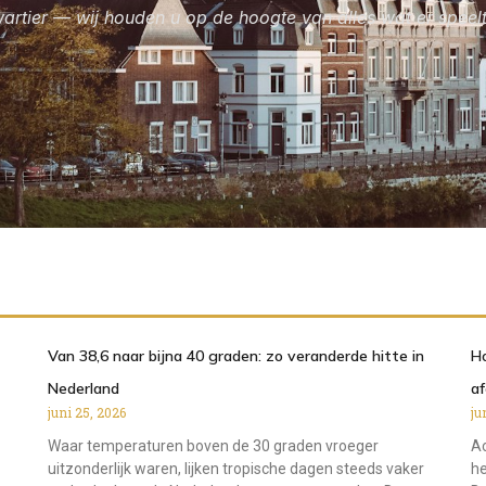
wartier — wij houden u op de hoogte van alles wat er speelt
Van 38,6 naar bijna 40 graden: zo veranderde hitte in
Ho
Nederland
a
juni 25, 2026
ju
Waar temperaturen boven de 30 graden vroeger
Ac
uitzonderlijk waren, lijken tropische dagen steeds vaker
he