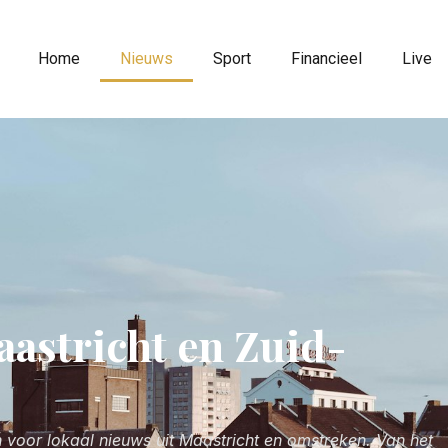
Home
Nieuws
Sport
Financieel
Live
aastricht en Zuid-
 voor lokaal nieuws uit Maastricht en omstreken. Van het