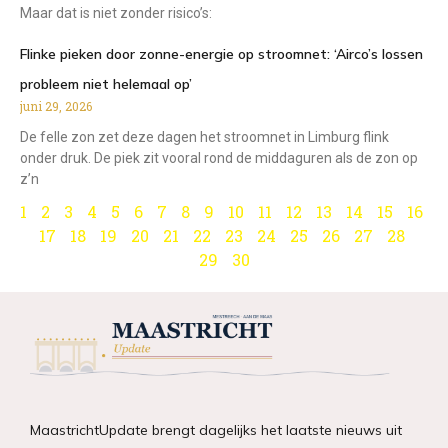
Maar dat is niet zonder risico’s:
Flinke pieken door zonne-energie op stroomnet: ‘Airco’s lossen
probleem niet helemaal op’
juni 29, 2026
De felle zon zet deze dagen het stroomnet in Limburg flink
onder druk. De piek zit vooral rond de middaguren als de zon op
z’n
1
2
3
4
5
6
7
8
9
10
11
12
13
14
15
16
17
18
19
20
21
22
23
24
25
26
27
28
29
30
MaastrichtUpdate brengt dagelijks het laatste nieuws uit